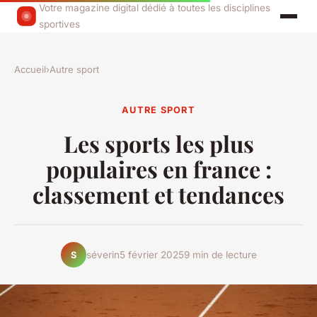
Votre magazine digital dédié à toutes les disciplines
sportives
Accueil
›
Autre sport
AUTRE SPORT
Les sports les plus
populaires en france :
classement et tendances
séverin
5 février 2025
9 min de lecture
S