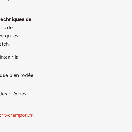
techniques de
urs de
ce qui est
atch.
ntenir la
nique bien rodée
 des brèches
prit-crampon.fr
.