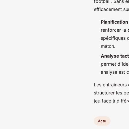
football. Sans e
efficacement sur
Planificatio
renforcer la
spécifiques q
match.
Analyse tac
permet d'iden
analyse est 
Les entraîneurs
structurer les p
jeu face à diffé
Actu