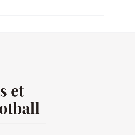
o
s et
otball