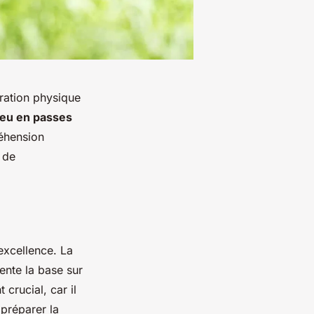
ration physique
jeu en passes
réhension
 de
'excellence. La
sente la base sur
 crucial, car il
préparer la