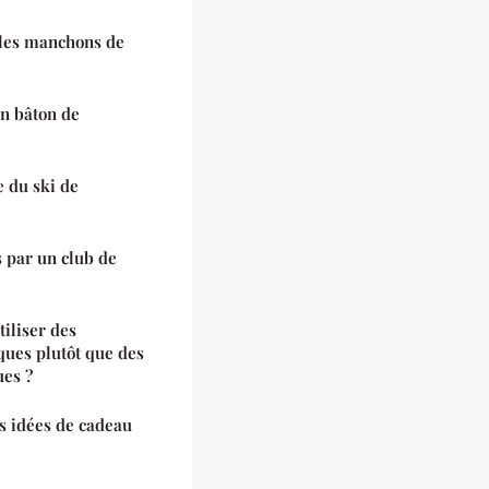
r les manchons de
un bâton de
e du ski de
s par un club de
tiliser des
ques plutôt que des
ues ?
es idées de cadeau