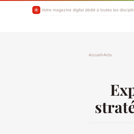
Votre magazine digital dédié à toutes les discipli
Accueil
›
Actu
Exp
strat