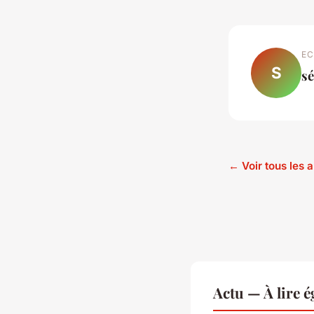
EC
S
sé
← Voir tous les a
Actu — À lire 