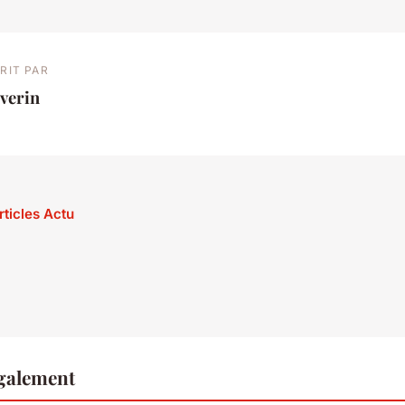
RIT PAR
verin
rticles Actu
également