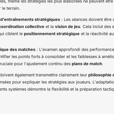
lles, même les stratégies les plus élaborées ne peuvent êtr
 le terrain.
n d'entraînements stratégiques
: Les séances doivent être
coordination collective
et la
vision de jeu
. Cela inclut des 
ui ciblent le
positionnement stratégique
et la réactivité a
tique des matches
: L'examen approfondi des performance
tifier les points forts à consolider et les faiblesses à améli
cruciale pour l'ajustement continu des
plans de match
.
 doivent également transmettre clairement leur
philosophie 
ensées pour expliquer les stratégies aux joueurs. L'adaptati
rents systèmes démontre la flexibilité et la préparation tacti