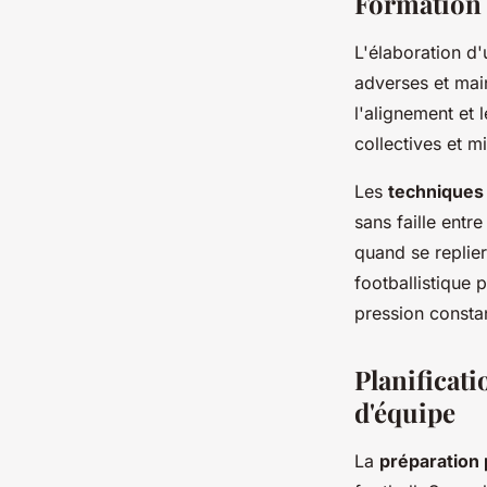
Formation e
L'élaboration d
adverses et main
l'alignement et 
collectives et mi
Les
techniques 
sans faille entr
quand se replie
footballistique
pression consta
Planificati
d'équipe
La
préparation