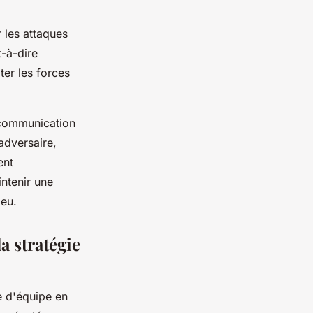
 les attaques
t-à-dire
ter les forces
 communication
adversaire,
ent
ntenir une
jeu.
a stratégie
e d'équipe en