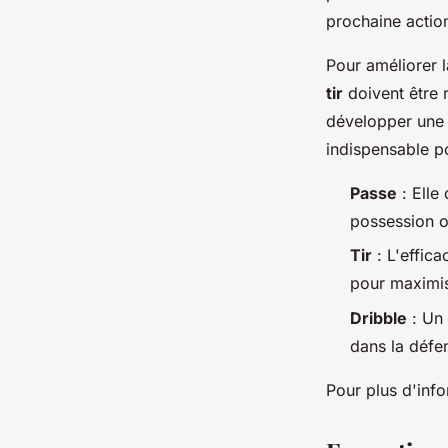
prochaine action
Pour améliorer 
tir
doivent être 
développer une m
indispensable 
Passe
: Elle 
possession o
Tir
: L'effica
pour maximis
Dribble
: Un 
dans la défe
Pour plus d'inf