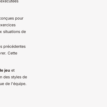
e exécutées
 conçues pour
exercices
ux situations de
s précédentes
orer. Cette
de jeu
et
on des styles de
que de l'équipe.