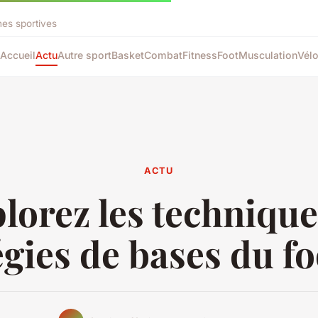
nes sportives
Accueil
Actu
Autre sport
Basket
Combat
Fitness
Foot
Musculation
Vél
ACTU
lorez les technique
égies de bases du fo