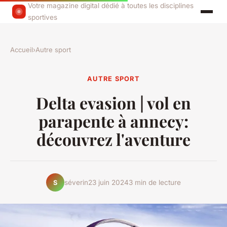
Votre magazine digital dédié à toutes les disciplines
sportives
Accueil
›
Autre sport
AUTRE SPORT
Delta evasion | vol en
parapente à annecy:
découvrez l'aventure
séverin
23 juin 2024
3 min de lecture
S