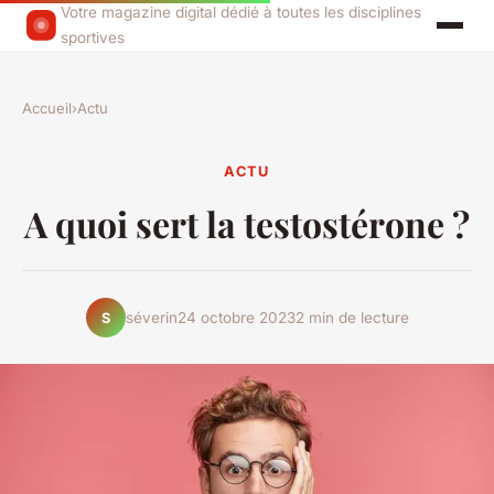
Votre magazine digital dédié à toutes les disciplines
sportives
Accueil
›
Actu
ACTU
A quoi sert la testostérone ?
séverin
24 octobre 2023
2 min de lecture
S